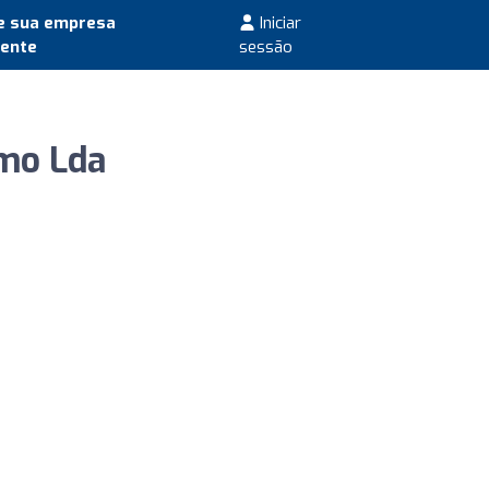
e sua empresa
Iniciar
mente
sessão
smo Lda