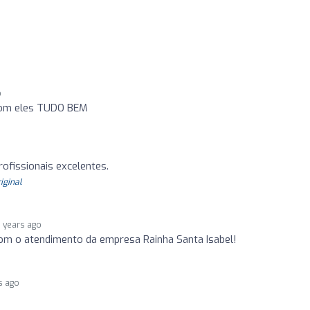
o
 com eles TUDO BEM
rofissionais excelentes.
riginal
 years ago
om o atendimento da empresa Rainha Santa Isabel!
s ago