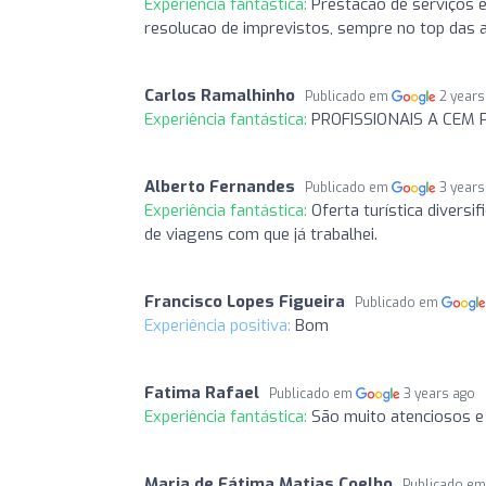
Experiência fantástica:
Prestacao de serviços 
resolucao de imprevistos, sempre no top das a
Carlos Ramalhinho
Publicado em
2 years
Experiência fantástica:
PROFISSIONAIS A CEM
Alberto Fernandes
Publicado em
3 years
Experiência fantástica:
Oferta turística divers
de viagens com que já trabalhei.
Francisco Lopes Figueira
Publicado em
Experiência positiva:
Bom
Fatima Rafael
Publicado em
3 years ago
Experiência fantástica:
São muito atenciosos e 
Maria de Fátima Matias Coelho
Publicado e