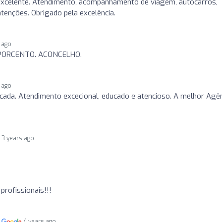
excelente. Atendimento, acompanhamento de viagem, autocarros,
tenções. Obrigado pela excelência.
 ago
 PORCENTO. ACONCELHO.
 ago
ificada. Atendimento excecional, educado e atencioso. A melhor Agê
3 years ago
profissionais!!!
m
4 years ago