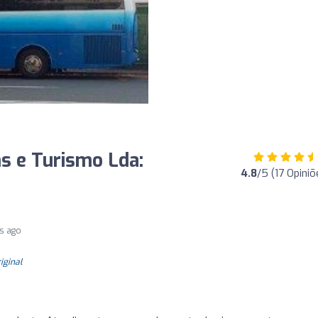
ns e Turismo Lda:
4.8
/5 (17 Opiniõ
rs ago
riginal
o