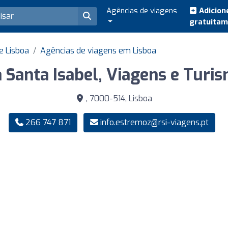
Agências de viagens
Adicion
gratuita
e Lisboa
Agências de viagens em Lisboa
 Santa Isabel, Viagens e Turi
, 7000-514, Lisboa
266 747 871
info.estremoz@rsi-viagens.pt