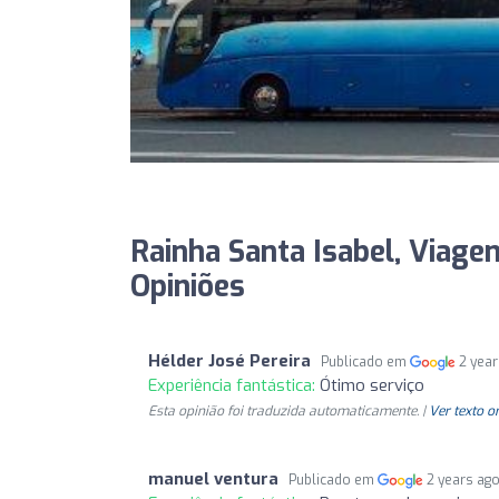
Rainha Santa Isabel, Viage
Opiniões
Hélder José Pereira
Publicado em
2 yea
Experiência fantástica:
Ótimo serviço
Esta opinião foi traduzida automaticamente. |
Ver texto o
manuel ventura
Publicado em
2 years ag