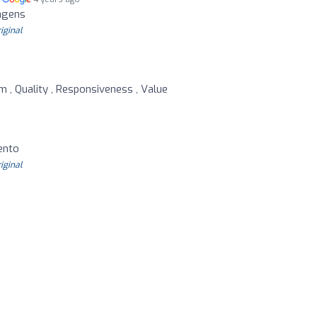
iagens
riginal
m , Quality , Responsiveness , Value
o
ento
riginal