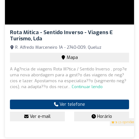
Rota Mitica - Sentido Inverso - Viagens E
Turismo, Lda
R. Alfredo Marceneiro 1A - 2740-009, Queluz
Mapa
A Ag?ncia de viagens Rota M?tica / Sentido Inverso , prop?e
uma nova abordagem para a gest?o das viagens de neg?
cios e lazer. Apostamos na especializa??o (segmento neg?
cios), na adapta??o dos recur...
Continuar lendo
Ver telefone
Ver e-mail
Horário
5
(5 opiniões)