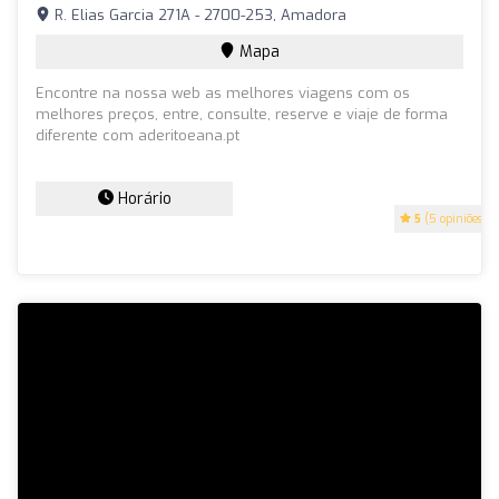
R. Elias Garcia 271A - 2700-253, Amadora
Mapa
Encontre na nossa web as melhores viagens com os
melhores preços, entre, consulte, reserve e viaje de forma
diferente com aderitoeana.pt
Horário
5
(5 opiniões)