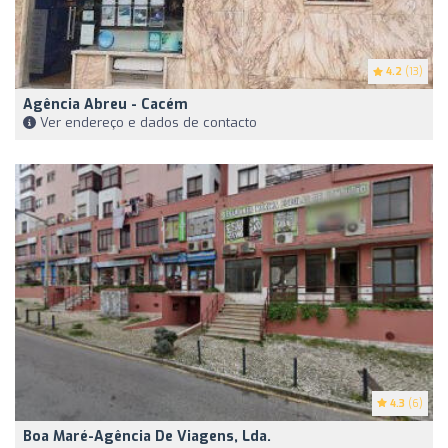
4.2
(13)
Agência Abreu - Cacém
Ver endereço e dados de contacto
4.3
(6)
Boa Maré-Agência De Viagens, Lda.