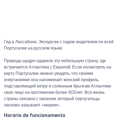
Гид в Лиссабоне. Экскурсии с гидом-водителем по всей
Португалии на русском языке.
Природа щедро одарила эту небольшую страну, где
встречается Атлантика с Европой. Если посмотреть на
карту Португалии, можно увидеть, что своими
очертаниями она напоминает женский профиль,
подставляющий ветру и соленным брызгам Атлантики
свое лицо на протяжении более 800лет. Вся жизнь
страны связана с океаном, который португальцы
ласково называют «морем».
Horário de funcionamento