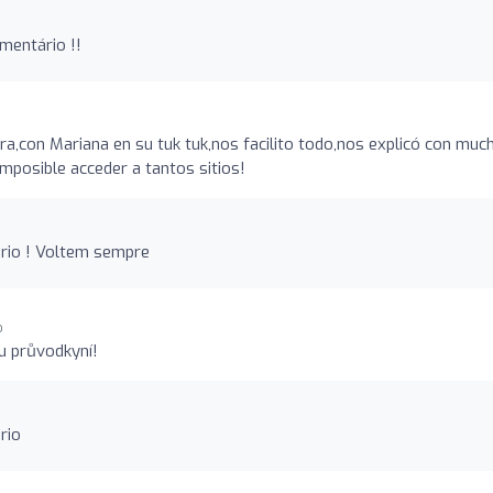
mentário !!
ra,con Mariana en su tuk tuk,nos facilito todo,nos explicó con muc
imposible acceder a tantos sitios!
rio ! Voltem sempre
o
u průvodkyní!
rio