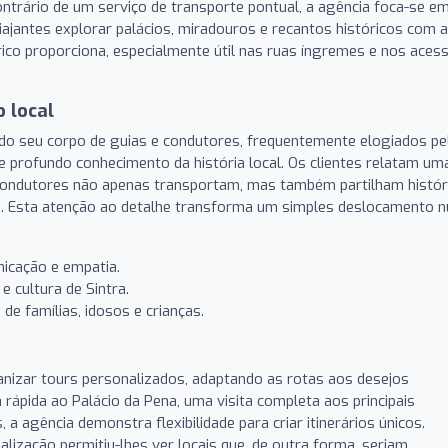
 contrário de um serviço de transporte pontual, a agência foca-se e
viajantes explorar palácios, miradouros e recantos históricos com a
rico proporciona, especialmente útil nas ruas íngremes e nos aces
 local
e do seu corpo de guias e condutores, frequentemente elogiados pe
 e profundo conhecimento da história local. Os clientes relatam um
 condutores não apenas transportam, mas também partilham histór
. Esta atenção ao detalhe transforma um simples deslocamento 
icação e empatia.
e cultura de Sintra.
e famílias, idosos e crianças.
anizar tours personalizados, adaptando as rotas aos desejos
a rápida ao Palácio da Pena, uma visita completa aos principais
 a agência demonstra flexibilidade para criar itinerários únicos.
ização permitiu-lhes ver locais que, de outra forma, seriam