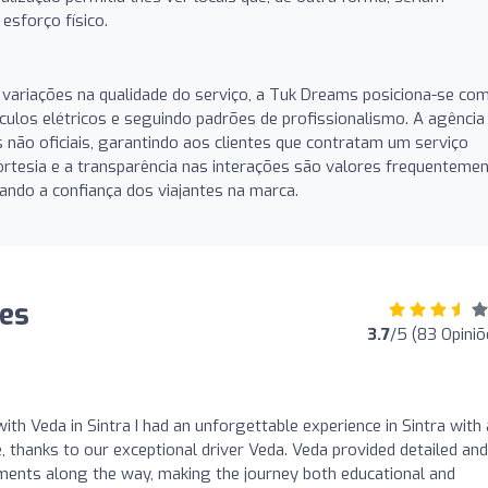
esforço físico.
 variações na qualidade do serviço, a Tuk Dreams posiciona-se co
ulos elétricos e seguindo padrões de profissionalismo. A agência
s não oficiais, garantindo aos clientes que contratam um serviço
ortesia e a transparência nas interações são valores frequenteme
ando a confiança dos viajantes na marca.
ões
3.7
/5 (83 Opiniõ
ith Veda in Sintra I had an unforgettable experience in Sintra with 
, thanks to our exceptional driver Veda. Veda provided detailed and
uments along the way, making the journey both educational and