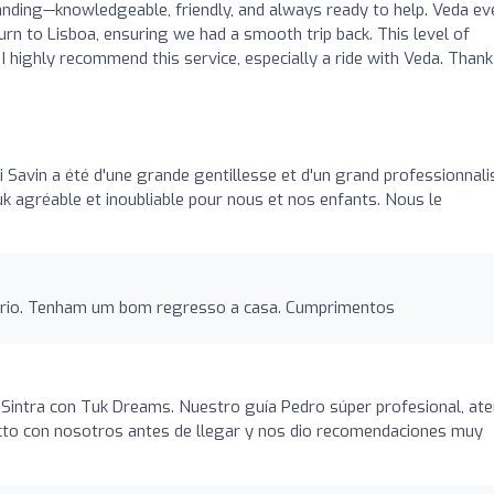
nding—knowledgeable, friendly, and always ready to help. Veda ev
urn to Lisboa, ensuring we had a smooth trip back. This level of
. I highly recommend this service, especially a ride with Veda. Than
o
i Savin a été d'une grande gentillesse et d'un grand professionnal
tuk agréable et inoubliable pour nous et nos enfants. Nous le
rio. Tenham um bom regresso a casa. Cumprimentos
 Sintra con Tuk Dreams. Nuestro guía Pedro súper profesional, at
cto con nosotros antes de llegar y nos dio recomendaciones muy