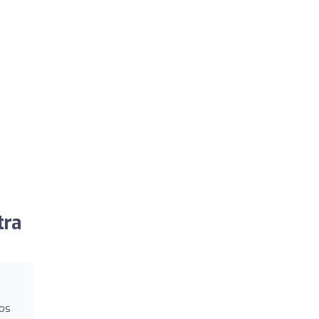
tra
cos