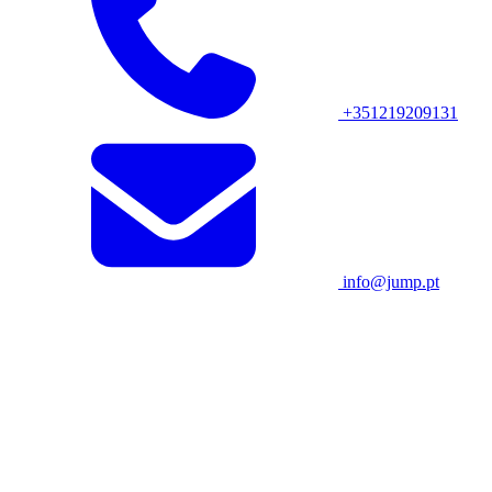
+351219209131
info@jump.pt