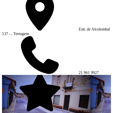
Estr. de Alcolombal
137 - , Terrugem
21 961 9927
4.9
(12)