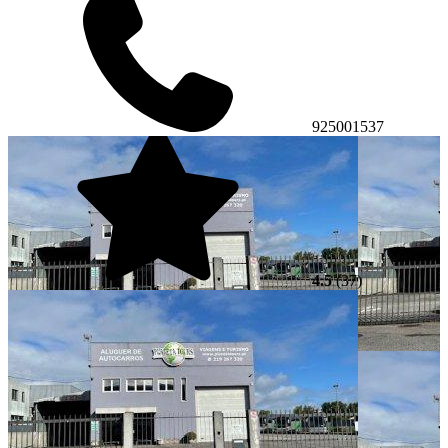
925001537
4.5
(37)