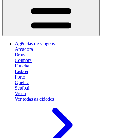
Agências de viagens
Amadora
Braga
Coimbra
Funchal
Lisboa
Porto
Queluz
Setúbal
Viseu
Ver todas as cidades