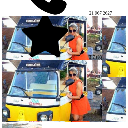
21 967 2627
3.7
(83)