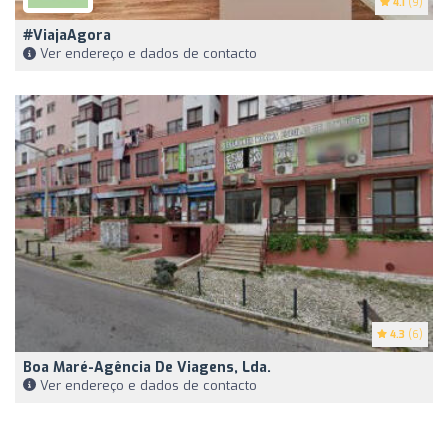
4.1
(9)
#ViajaAgora
Ver endereço e dados de contacto
4.3
(6)
Boa Maré-Agência De Viagens, Lda.
Ver endereço e dados de contacto