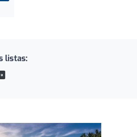
 listas:
ra