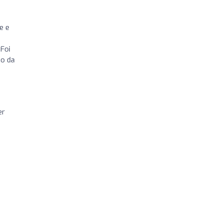
e e
Foi
do da
er