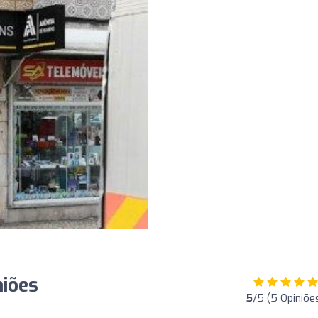
niões
5
/5 (5 Opiniõe