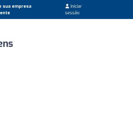
e sua empresa
Iniciar
mente
sessão
ens