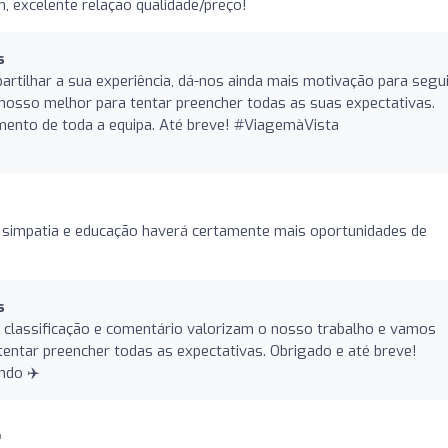
 excelente relação qualidade/preço!
s
artilhar a sua experiência, dá-nos ainda mais motivação para segu
nosso melhor para tentar preencher todas as suas expectativas.
mento de toda a equipa. Até breve! #ViagemàVista
 simpatia e educação haverá certamente mais oportunidades de
s
 classificação e comentário valorizam o nosso trabalho e vamos
tentar preencher todas as expectativas. Obrigado e até breve!
ndo ✈️
o