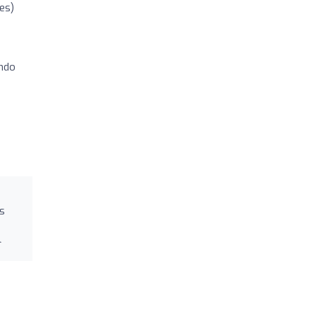
es)
endo
s
️