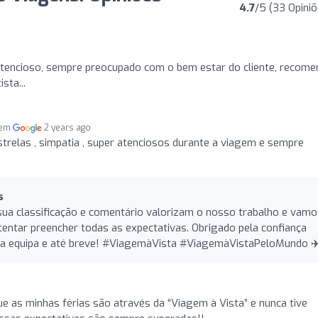
4.7
/5 (33 Opiniõ
 atencioso, sempre preocupado com o bem estar do cliente, recom
sta...
 em
2 years ago
trelas , simpatia , super atenciosos durante a viagem e sempre
s
sua classificação e comentário valorizam o nosso trabalho e vamo
tentar preencher todas as expectativas. Obrigado pela confiança
 a equipa e até breve! #ViagemàVista #ViagemàVistaPeloMundo ✈
ue as minhas férias são através da “Viagem à Vista” e nunca tive