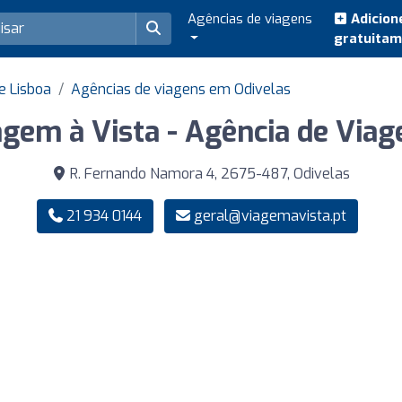
Agências de viagens
Adicion
gratuita
e Lisboa
Agências de viagens em Odivelas
agem à Vista - Agência de Viag
R. Fernando Namora 4, 2675-487, Odivelas
21 934 0144
geral@viagemavista.pt