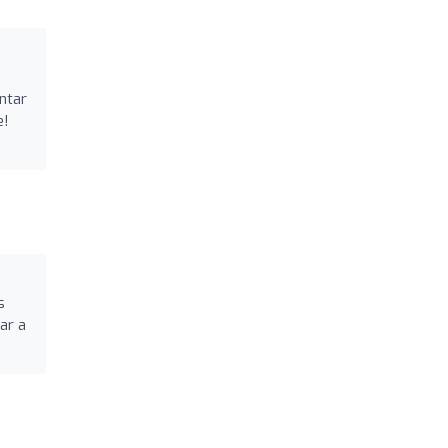
ntar
e!
s
ar a