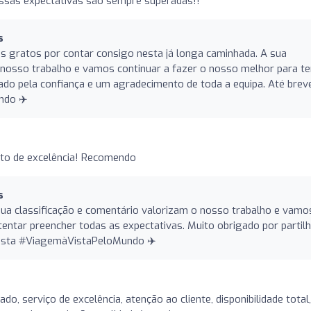
ssas expectativas são sempre superadas!!
s
s gratos por contar consigo nesta já longa caminhada. A sua
 nosso trabalho e vamos continuar a fazer o nosso melhor para te
ado pela confiança e um agradecimento de toda a equipa. Até brev
ndo ✈️
to de excelência! Recomendo
s
sua classificação e comentário valorizam o nosso trabalho e vamo
tentar preencher todas as expectativas. Muito obrigado por partilh
Vista #ViagemàVistaPeloMundo ✈️
o, serviço de excelência, atenção ao cliente, disponibilidade total,