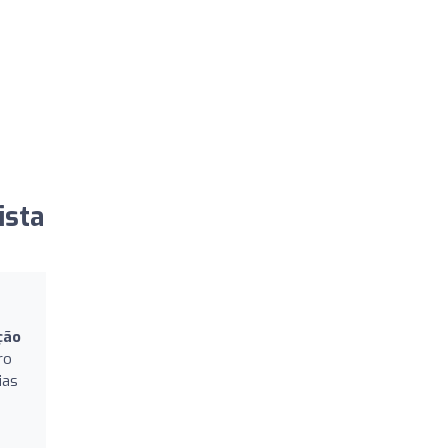
ista
ção
ro
ias