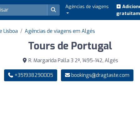
Agências de viagens
Adicion
gratuita
e Lisboa
Agências de viagens em Algés
Tours de Portugal
R. Margarida Palla 3 2º, 1495-142, Algés
+351938290005
bookings@dragtaste.com