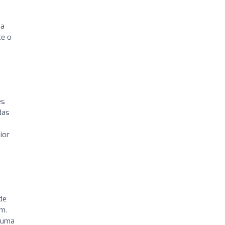
na
te o
es
das
ior
de
em.
i uma