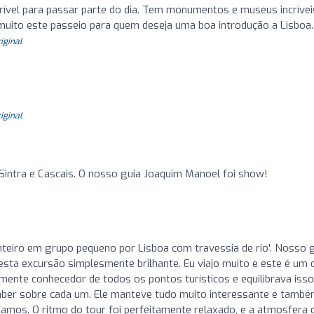
rível para passar parte do dia. Tem monumentos e museus incrívei
uito este passeio para quem deseja uma boa introdução a Lisboa.
riginal
riginal
Sintra e Cascais. O nosso guia Joaquim Manoel foi show!
inteiro em grupo pequeno por Lisboa com travessia de rio'. Nosso g
 esta excursão simplesmente brilhante. Eu viajo muito e este é um 
amente conhecedor de todos os pontos turísticos e equilibrava isso
ber sobre cada um. Ele manteve tudo muito interessante e tamb
amos. O ritmo do tour foi perfeitamente relaxado, e a atmosfera 