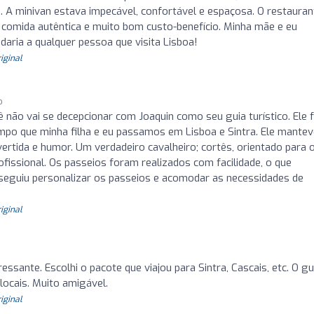
da. A minivan estava impecável, confortável e espaçosa. O restauran
- comida autêntica e muito bom custo-benefício. Minha mãe e eu
aria a qualquer pessoa que visita Lisboa!
riginal
o
 não vai se decepcionar com Joaquin como seu guia turístico. Ele f
mpo que minha filha e eu passamos em Lisboa e Sintra. Ele mantev
rtida e humor. Um verdadeiro cavalheiro; cortês, orientado para 
fissional. Os passeios foram realizados com facilidade, o que
nseguiu personalizar os passeios e acomodar as necessidades de
riginal
essante. Escolhi o pacote que viajou para Sintra, Cascais, etc. O gu
locais. Muito amigável.
riginal