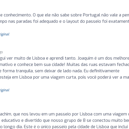
de conhecimento. O que ele não sabe sobre Portugal não vale a pe
tempo nas paradas foi adequado e o layout do passeio foi exatamen
riginal
go
egui ver muito de Lisboa e aprendi tanto. Joaquim é um dos melhor
formativo e conhece bem sua cidade! Muitas das ruas estavam fecha
 forma tranquila, sem deixar de lado nada. Eu definitivamente
esteja em Lisboa por uma viagem curta, pois você poderá ver a ma
riginal
achim, que nos levou em um passeio por Lisboa com uma viagem 
, educativo e divertido que nosso grupo de 8 se conectou muito b
longo dia. Este é o único passeio pela cidade de Lisboa que inclu