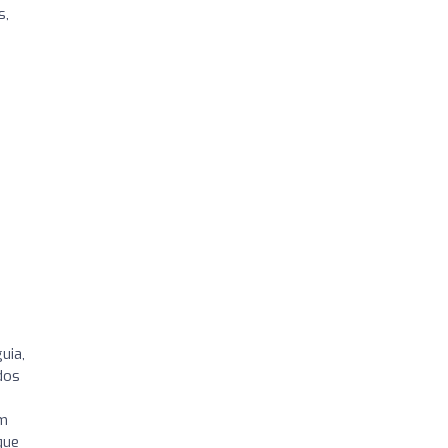
s,
uia,
dos
ém
que