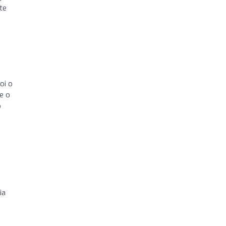
te
oi o
e o
o
ia