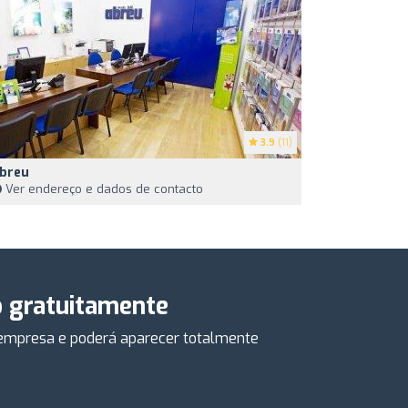
3.9
(11)
breu
Ver endereço e dados de contacto
o gratuitamente
a empresa e poderá aparecer totalmente