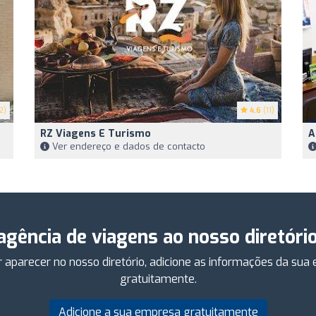
2)
4.6
(11)
RZ Viagens E Turismo
A
Ver endereço e dados de contacto
 agência de viagens ao nosso diretóri
 aparecer no nosso diretório, adicione as informações da su
gratuitamente.
Adicione a sua empresa gratuitamente