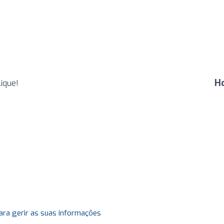
H
lique!
ara gerir as suas informações