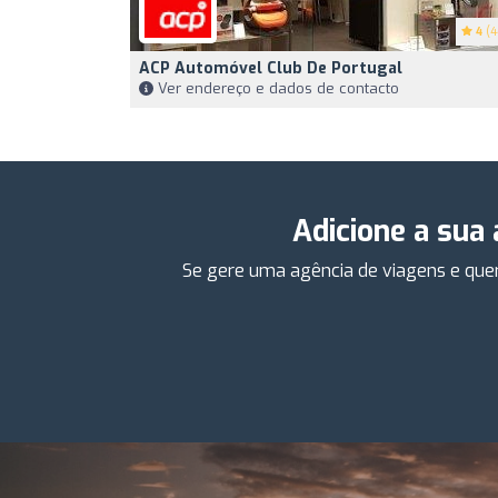
4
(4
ACP Automóvel Club De Portugal
Ver endereço e dados de contacto
Adicione a sua
Se gere uma agência de viagens e quer