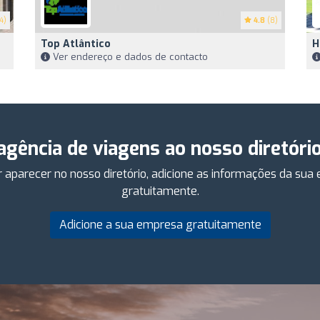
4)
4.8
(8)
Top Atlântico
H
Ver endereço e dados de contacto
 agência de viagens ao nosso diretóri
 aparecer no nosso diretório, adicione as informações da su
gratuitamente.
Adicione a sua empresa gratuitamente