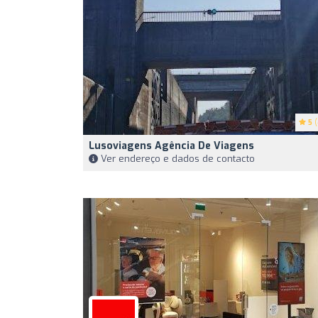
5
(
Lusoviagens Agência De Viagens
Ver endereço e dados de contacto