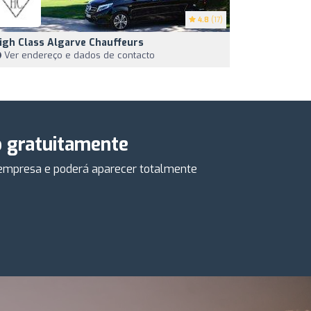
4.8
(17)
igh Class Algarve Chauffeurs
Ver endereço e dados de contacto
o gratuitamente
a empresa e poderá aparecer totalmente