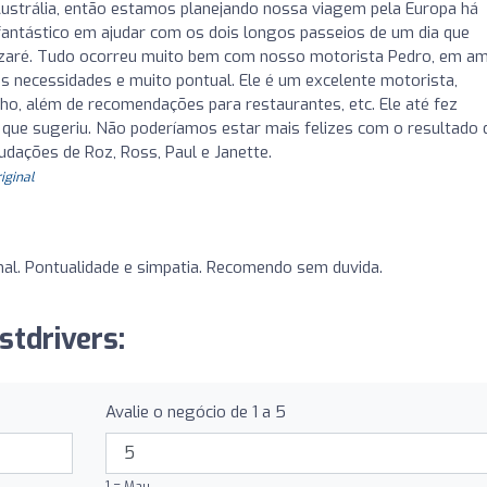
strália, então estamos planejando nossa viagem pela Europa há
fantástico em ajudar com os dois longos passeios de um dia que
Nazaré. Tudo ocorreu muito bem com nosso motorista Pedro, em a
as necessidades e muito pontual. Ele é um excelente motorista,
o, além de recomendações para restaurantes, etc. Ele até fez
 que sugeriu. Não poderíamos estar mais felizes com o resultado 
udações de Roz, Ross, Paul e Janette.
riginal
nal. Pontualidade e simpatia. Recomendo sem duvida.
stdrivers:
Avalie o negócio de 1 a 5
1 = Mau