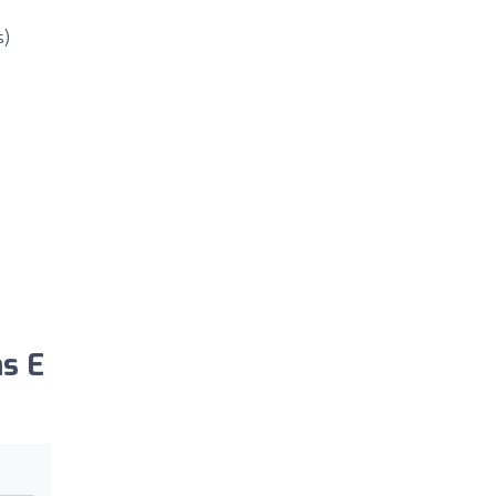
s)
ns E