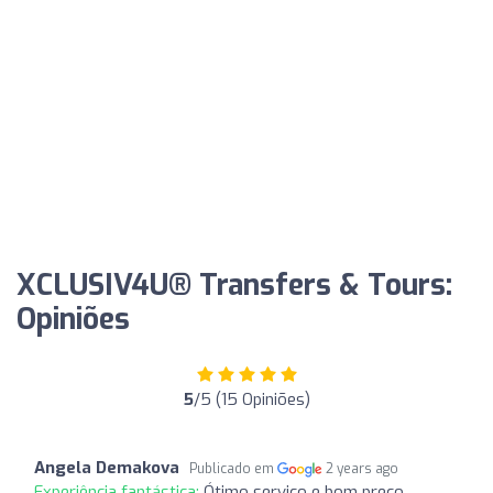
XCLUSIV4U®️ Transfers & Tours:
Opiniões
5
/5 (15 Opiniões)
Angela Demakova
Publicado em
2 years ago
Experiência fantástica:
Ótimo serviço e bom preço.