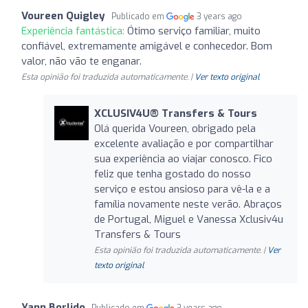
Voureen Quigley
Publicado em
3 years ago
Experiência fantástica:
Ótimo serviço familiar, muito
confiável, extremamente amigável e conhecedor. Bom
valor, não vão te enganar.
Esta opinião foi traduzida automaticamente. |
Ver texto original
XCLUSIV4U®️ Transfers & Tours
Olá querida Voureen, obrigado pela
excelente avaliação e por compartilhar
sua experiência ao viajar conosco. Fico
feliz que tenha gostado do nosso
serviço e estou ansioso para vê-la e a
família novamente neste verão. Abraços
de Portugal, Miguel e Vanessa Xclusiv4u
Transfers & Tours
Esta opinião foi traduzida automaticamente. |
Ver
texto original
Yann Borlido
Publicado em
3 years ago