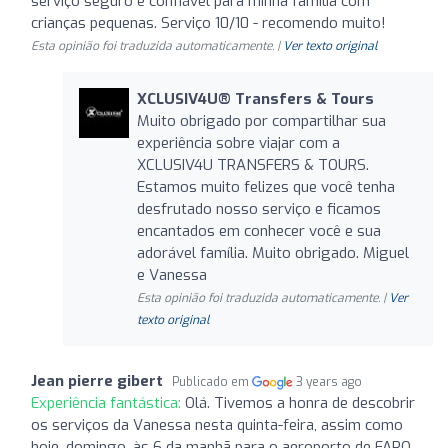
serviço seguro e confiável para minha família com
crianças pequenas. Serviço 10/10 - recomendo muito!
Esta opinião foi traduzida automaticamente. |
Ver texto original
XCLUSIV4U®️ Transfers & Tours
Muito obrigado por compartilhar sua
experiência sobre viajar com a
XCLUSIV4U TRANSFERS & TOURS.
Estamos muito felizes que você tenha
desfrutado nosso serviço e ficamos
encantados em conhecer você e sua
adorável família. Muito obrigado. Miguel
e Vanessa
Esta opinião foi traduzida automaticamente. |
Ver
texto original
Jean pierre gibert
Publicado em
3 years ago
Experiência fantástica:
Olá. Tivemos a honra de descobrir
os serviços da Vanessa nesta quinta-feira, assim como
hoje, domingo, às 6 da manhã para o aeroporto de FARO.