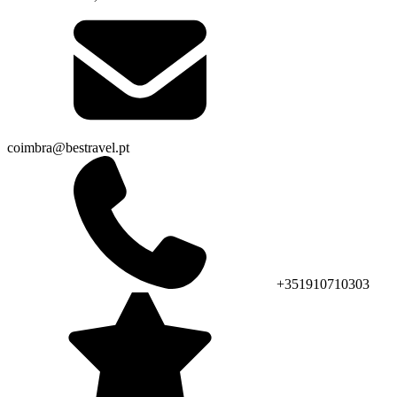
coimbra@bestravel.pt
+351910710303