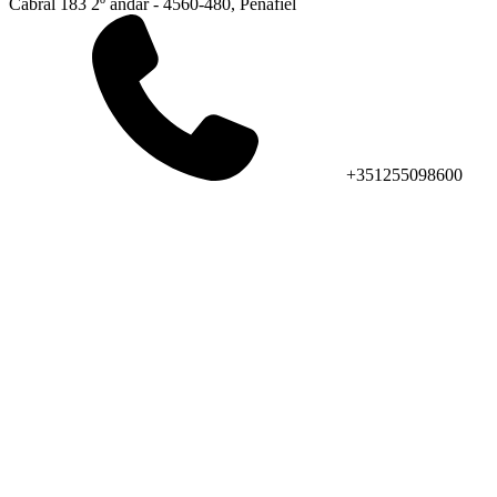
Cabral 183 2º andar - 4560-480, Penafiel
+351255098600