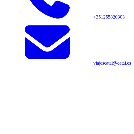
+351255820303
viajescatai@catai.es