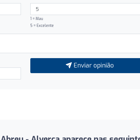
1 = Mau
5 = Excelente
Enviar opinião
Abreu - Alverca aparece nas seguinte