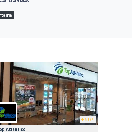
ta Iria
4.3
(8)
op Atlântico