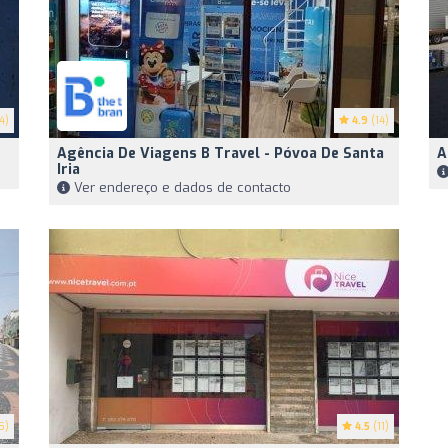
4)
4.9
(14)
Agência De Viagens B Travel - Póvoa De Santa
A
Iria
Ver endereço e dados de contacto
5)
4.5
(11)