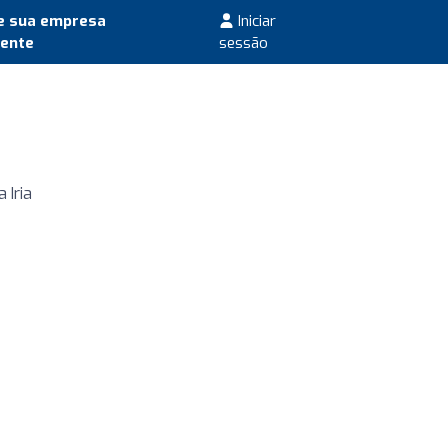
e sua empresa
Iniciar
mente
sessão
 Iria