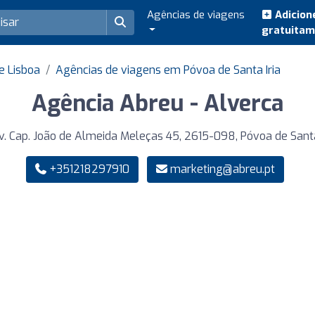
Agências de viagens
Adicion
gratuita
e Lisboa
Agências de viagens em Póvoa de Santa Iria
Agência Abreu - Alverca
. Cap. João de Almeida Meleças 45, 2615-098, Póvoa de Santa
+351218297910
marketing@abreu.pt