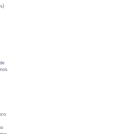
s)
 de
 nos
pro
no
como