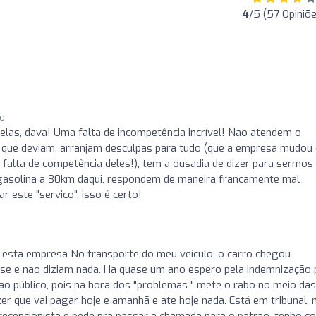
4
/5 (57 Opiniõe
go
elas, dava! Uma falta de incompetência incrível! Nao atendem o
 que deviam, arranjam desculpas para tudo (que a empresa mudou
a falta de competência deles!), tem a ousadia de dizer para sermos
gasolina a 30km daqui, respondem de maneira francamente mal
 este "servico", isso é certo!
 esta empresa No transporte do meu veículo, o carro chegou
m se e nao diziam nada. Ha quase um ano espero pela indemnização 
 ao público, pois na hora dos "problemas " mete o rabo no meio das
er que vai pagar hoje e amanhã e ate hoje nada. Está em tribunal, 
a recepcionista e pede pra passar a chamada para o patrão, tenho 