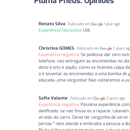
Pluma Pneus: Opiniões
Renato Silva
Publicado em
1 year ago
Experiência fantástica:
Útil
Christina GOMES
Publicado em
2 years a
Experiência negativa:
Se pudesse dar zero estr
telefone, nao entregam as encomendas no dia
dono e isto e aquilo, como se tivemos culpa d
a ir levantar as encomendas a uma bomba de 
educada...uma vergonha! Nao voltaremos a usar
Sofia Valente
Publicado em
2 years ago
Experiência negativa:
Péssima experiência com
danificado, se nao fosse eu a reparar, calava
arranjo do carro. Devia ter vergonha de servir
pernas " nem atende e embrulha a pessoa a diz
final vai lhe custar bem mais caro. Liga se pr