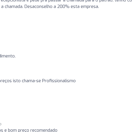
ir a chamada. Desaconselho a 200% esta empresa.
dimento.
preços isto chama-se Profissionalismo
o
icos e bom preço recomendado