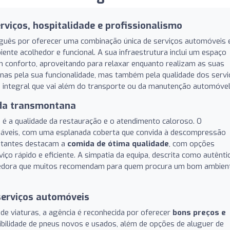
rviços, hospitalidade e profissionalismo
uês por oferecer uma combinação única de serviços automóveis 
ente acolhedor e funcional. A sua infraestrutura inclui um espaço
 conforto, aproveitando para relaxar enquanto realizam as suas
enas pela sua funcionalidade, mas também pela qualidade dos serv
ia integral que vai além do transporte ou da manutenção automóvel
oda transmontana
 é a qualidade da restauração e o atendimento caloroso. O
dáveis, com uma esplanada coberta que convida à descompressão
sitantes destacam a
comida de ótima qualidade
, com opções
ço rápido e eficiente. A simpatia da equipa, descrita como autênti
lhedora que muitos recomendam para quem procura um bom ambien
serviços automóveis
de viaturas, a agência é reconhecida por oferecer
bons preços e
nibilidade de pneus novos e usados, além de opções de aluguer de