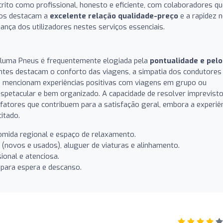
rito como profissional, honesto e eficiente, com colaboradores q
tos destacam a
excelente relação qualidade-preço
e a rapidez 
nça dos utilizadores nestes serviços essenciais.
 Pluma Pneus é frequentemente elogiada pela
pontualidade e pelo
antes destacam o conforto das viagens, a simpatia dos condutores
ns mencionam experiências positivas com viagens em grupo ou
 espetacular e bem organizado. A capacidade de resolver imprevist
 fatores que contribuem para a satisfação geral, embora a experiê
itado.
comida regional e espaço de relaxamento.
(novos e usados), aluguer de viaturas e alinhamento.
ional e atenciosa.
para espera e descanso.