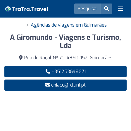
Agências de viagens em Guimarães
A Giromundo - Viagens e Turismo,
Lda
Rua do Raçal Nº 70, 4850-152, Guimarães
+351253648671
cniacc@fd.unl.pt