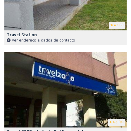
4.3
(9)
Travel Station
Ver endereço e dados de contacto
4.6
(14)