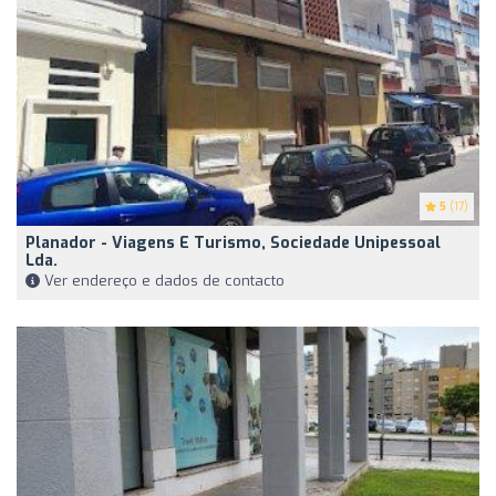
5
(17)
Planador - Viagens E Turismo, Sociedade Unipessoal
Lda.
Ver endereço e dados de contacto