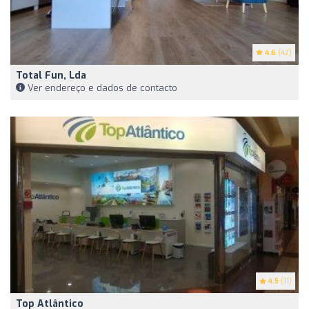
4.6
(42)
Total Fun, Lda
Ver endereço e dados de contacto
4.5
(11)
Top Atlântico