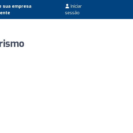
e sua empresa
Iniciar
mente
sessão
urismo