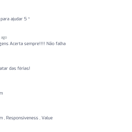
 para ajudar 5 *
s ago
gens Acerta sempre!!!! Não falha
atar das férias!
sm
sm , Responsiveness , Value