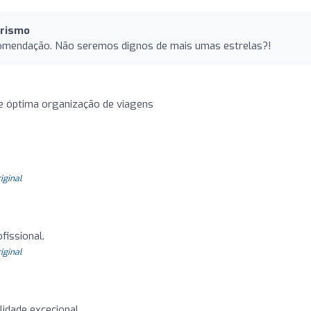
urismo
ecomendação. Não seremos dignos de mais umas estrelas?!
o
e óptima organização de viagens
riginal
fissional.
riginal
lidade excecional