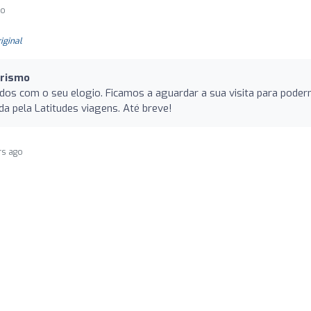
go
riginal
urismo
ados com o seu elogio. Ficamos a aguardar a sua visita para pode
da pela Latitudes viagens. Até breve!
rs ago