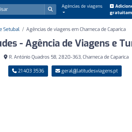
Agências de viagens
Adicion
gratuita
e Setubal
Agências de viagens em Charneca de Caparica
udes - Agência de Viagens e T
R. António Quadros 5B, 2820-363, Charneca de Caparica
21 403 3536
geral@latitudesviagens.pt