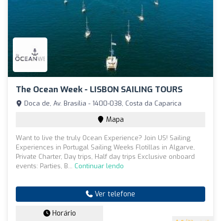
The Ocean Week - LISBON SAILING TOURS
Doca de, Av. Brasília - 1400-038, Costa da Caparica
Mapa
Want to live the truly Ocean Experience? Join US! Sailing
Experiences in Portugal Sailing Weeks Flotillas in Algarve,
Private Charter, Day trips, Half day trips Exclusive onboard
events: Parties, B...
Continuar lendo
Ver telefone
Horário