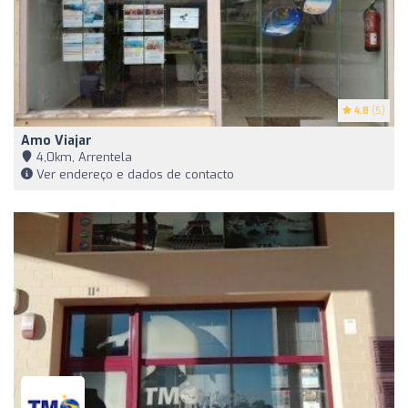
4.8
(5)
Amo Viajar
4,0km, Arrentela
Ver endereço e dados de contacto