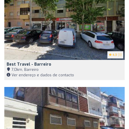
4.3
(3)
Best Travel - Barreiro
7,0km, Barreiro
Ver endereço e dados de contacto