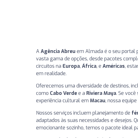
A
Agência Abreu
em Almada é o seu portal 
vasta gama de opções, desde pacotes compl
circuitos na
Europa
,
África
, e
Américas
, est
em realidade.
Oferecemos uma diversidade de destinos, inc
como
Cabo Verde
e a
Riviera Maya
. Se voc
experiência cultural em
Macau
, nossa equipe
Nossos serviços incluem planejamento de
fé
adaptados às suas necessidades e desejos. 
emocionante sozinho, temos o pacote ideal p