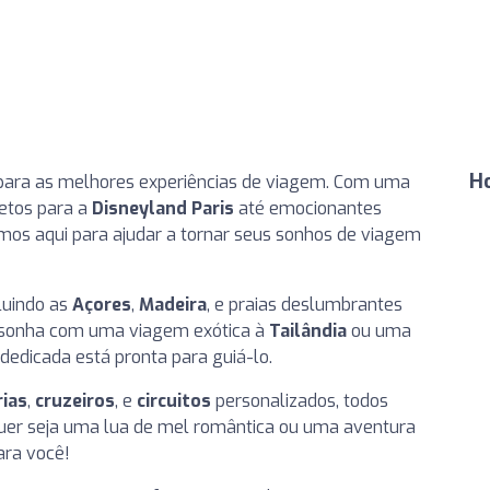
H
para as melhores experiências de viagem. Com uma
etos para a
Disneyland Paris
até emocionantes
amos aqui para ajudar a tornar seus sonhos de viagem
luindo as
Açores
,
Madeira
, e praias deslumbrantes
ê sonha com uma viagem exótica à
Tailândia
ou uma
 dedicada está pronta para guiá-lo.
rias
,
cruzeiros
, e
circuitos
personalizados, todos
Quer seja uma lua de mel romântica ou uma aventura
ara você!