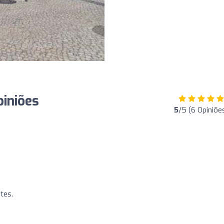
piniões
5
/5 (6 Opiniõe
tes.