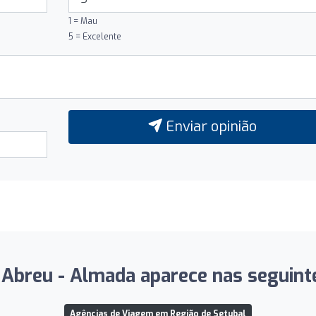
1 = Mau
5 = Excelente
Enviar opinião
Abreu - Almada aparece nas seguinte
Agências de Viagem em Região de Setubal