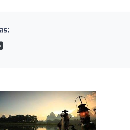
as:
a