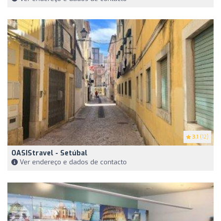
3.1
(12)
OASIStravel - Setúbal
Ver endereço e dados de contacto