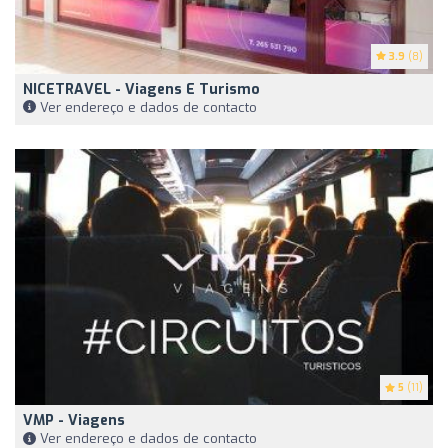
3.9
(8)
NICETRAVEL - Viagens E Turismo
Ver endereço e dados de contacto
5
(11)
VMP - Viagens
Ver endereço e dados de contacto