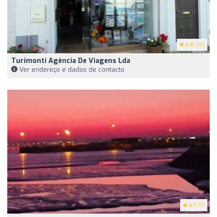
4.9
(36)
Turimonti Agência De Viagens Lda
Ver endereço e dados de contacto
4.7
(9)