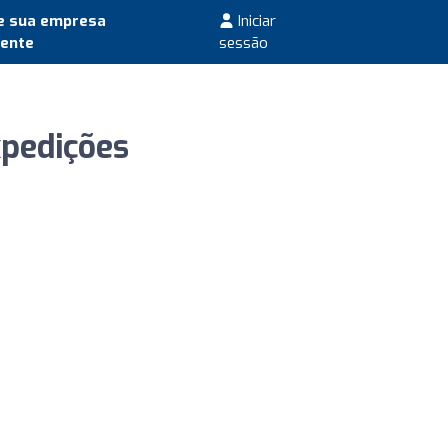
e sua empresa
Iniciar
mente
sessão
xpedições