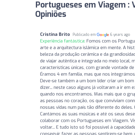
Portugueses em Viagem : V
Opiniões
Cristina Brito
Publicado em
6 years ago
Experiência fantástica:
Fomos com os Portugue
arte e a arquitectura islâmica em mente. A his
beleza da produção cerâmica e da grandiosidad
de viajar autêntica e integrada no meio local
características únicas, com grande vontade de
Éramos 4 em família, mas que nos integrámos
Deve-se também a um bom líder criar um bom 
dizer... neste caso alguns já voltaram a ir e
quando nos encontramos. Mas mais que o grup
as pessoas no coração, os que conviviam conn
nossas vidas num país tão diferente do deles
Cantámos as suas músicas e até os seus dese
colaborar com os Portugueses em Viagem. Visit
voltar... E tudo isto só foi possível à capacid
conseguir fazer as pessoas sentirem-se bem, 