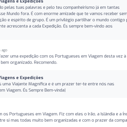
iagens e Expedições
do pelas tuas palavras e pelo teu companheirismo já em tantas
esse Mundo fora. É com enorme amizade que te vamos receber sem
sição e espírito de grupo. É um privilégio partilhar o mundo contigo
ante acrescenta a cada Expedição. És sempre bem-vindo aos
s ago
e fazer uma expedição com os Portugueses em Viagem desta vez à
tido bem organizado. Recomendo.
iagens e Expedições
 uma Viajante Magnífica e é um prazer ter-te entre nós nas
em Viagem. És Sempre Bem-vinda|
 os Portugueses em Viagem. Fiz com eles o Irão, a Islândia e a Índ
ntre si mas todas muito bem organizadas e com o prazer da compa