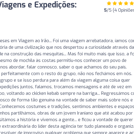
iagens e Expedições:
5
/5 (4 Opiniõe
ses em Viagem ao Irão... Foi uma viagem arrebatadora, íamos co
tória de uma civilização que nos despertou a curiosidade através da
e na construção das mesquitas... Mas foi muito mais que isso, a 
, mesmo de mochila às costas permitiu-nos conhecer um povo de
 nos abordar, falar connosco, saber o que achamos do seu país.
 perfeitamente com o resto do grupo, não nos fechámos em nós.
grupo e se isso perdura para além da viagem alguma coisa quer
m expedições juntos, falamos, trocamos mensagens e até de vez em
o, voltando ao ckicken kebab sempre na barriga... Regressámos 
osco de forma tão genuína na vontade de saber mais sobre nós e
. Conhecemos costumes e tradições, sentimos ambientes e espaços
nhos partilhámos, obras de um jovem Iraniano que até acabou por
ámos a história e vivemos a gente... e ficou a vontade de querer
ade extraordinária do líder desta agência ter tudo planeado e organiz
resolver de improviso qualquer problema que sempre aparece e a