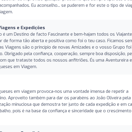
acompanhados. Eu aconselho... se puderem e for este o tipo de vi
iagem.
iagens e Expedições
ão é um Destino de facto Fascinante e bem-hajam todos os Viajant
r de forma tão aberta e positiva como foi o teu caso. Ficamos se
as Viagens são o princípio de novas Amizades e o vosso Grupo foi
. Obrigado pela confiança, cooperação, sempre boa disposição, pe
com que trataste todos os nossos anfitriões. És uma Aventureira e
gueses em Viagem.
o
gueses em viagem provoca-nos uma vontade imensa de repetir a
tino. Aproveito também para dar os parabéns ao João Oliveira pela
ização minuciosa que demostra ter junto de cada expedição e em c
balho, pois é na base da confiança e sinceridade que o crescimento