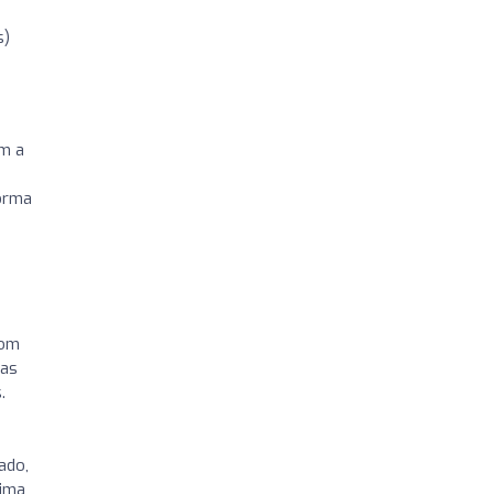
s)
m a
forma
com
 as
.
ado,
cima