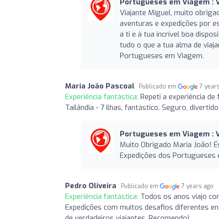
Portugueses em Viagem : V
Viajante Miguel, muito obriga
aventuras e expedições por 
a ti e à tua incrível boa dispo
tudo o que a tua alma de viaj
Portugueses em Viagem.
Maria João Pascoal
Publicado em
7 year
Experiência fantástica:
Repeti a experiência d
Tailândia - 7 ilhas, fantástico. Seguro, diver
Portugueses em Viagem : V
Muito Obrigado Maria João! És
Expedições dos Portugueses 
Pedro Oliveira
Publicado em
7 years ago
Experiência fantástica:
Todos os anos viajo com
Expedições com muitos desafios diferentes e
de verdadeiros viajantes. Recomendo!