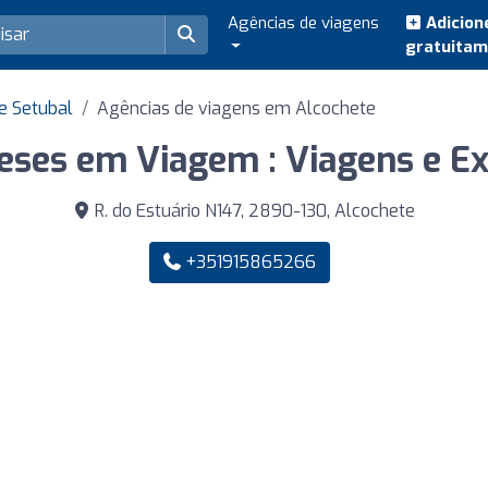
Agências de viagens
Adicion
gratuita
e Setubal
Agências de viagens em Alcochete
ses em Viagem : Viagens e E
R. do Estuário N147, 2890-130, Alcochete
+351915865266