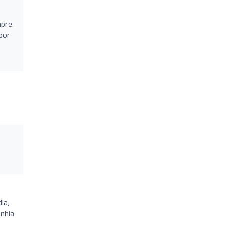
pre,
 por
ia,
nhia