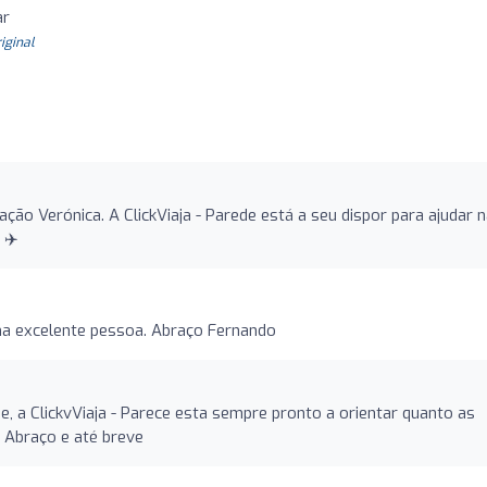
ar
riginal
ão Verónica. A ClickViaja - Parede está a seu dispor para ajudar 
 ✈️
ma excelente pessoa. Abraço Fernando
e, a ClickvViaja - Parece esta sempre pronto a orientar quanto as
. Abraço e até breve