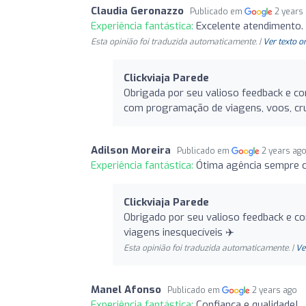
Claudia Geronazzo
Publicado em
2 years
Experiência fantástica:
Excelente atendimento. 
Esta opinião foi traduzida automaticamente. |
Ver texto o
Clickviaja Parede
Obrigada por seu valioso feedback e conf
com programação de viagens, voos, cru
Adilson Moreira
Publicado em
2 years ag
Experiência fantástica:
Ótima agência sempre c
Clickviaja Parede
Obrigado por seu valioso feedback e con
viagens inesquecíveis ✈️
Esta opinião foi traduzida automaticamente. |
Ve
Manel Afonso
Publicado em
2 years ago
Experiência fantástica:
Confiança e qualidade!