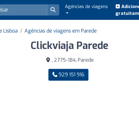
Agências de viagens
Adicion
gratuita
e Lisboa
Agências de viagens em Parede
Clickviaja Parede
, 2775-184, Parede
929 151 916