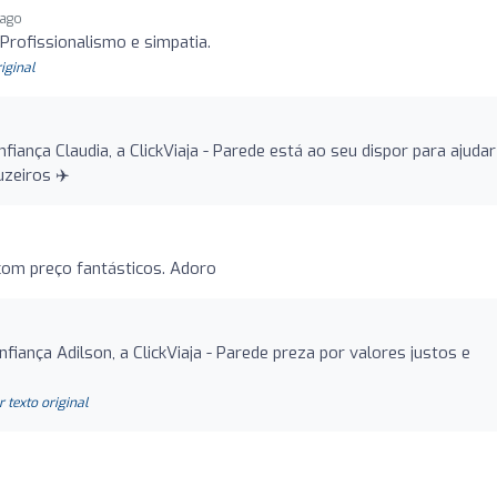
 ago
Profissionalismo e simpatia.
riginal
iança Claudia, a ClickViaja - Parede está ao seu dispor para ajudar
zeiros ✈️
o
om preço fantásticos. Adoro
fiança Adilson, a ClickViaja - Parede preza por valores justos e
r texto original