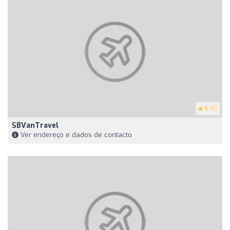
5
(8)
SBVanTravel
Ver endereço e dados de contacto