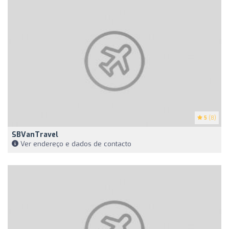
5
(8)
SBVanTravel
Ver endereço e dados de contacto