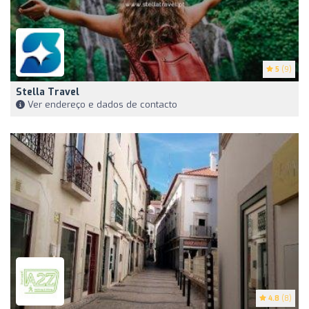
5
(9)
Stella Travel
Ver endereço e dados de contacto
4.8
(8)