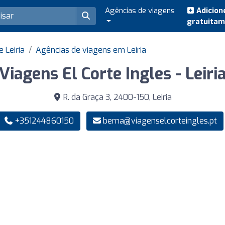
Agências de viagens
Adicion
gratuita
 Leiria
Agências de viagens em Leiria
Viagens El Corte Ingles - Leiri
R. da Graça 3, 2400-150, Leiria
+351244860150
berna@viagenselcorteingles.pt