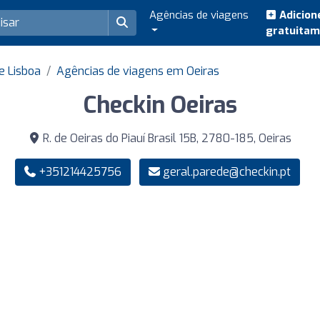
Agências de viagens
Adicion
gratuita
e Lisboa
Agências de viagens em Oeiras
Checkin Oeiras
R. de Oeiras do Piauí Brasil 15B, 2780-185, Oeiras
+351214425756
geral.parede@checkin.pt