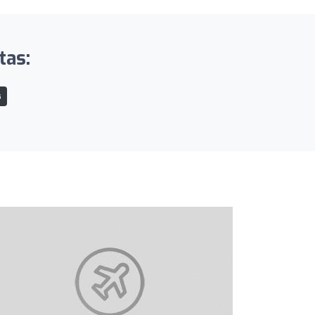
tas:
s