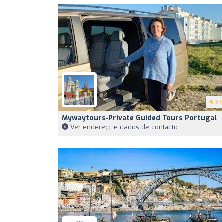
5
(
Mywaytours-Private Guided Tours Portugal
Ver endereço e dados de contacto