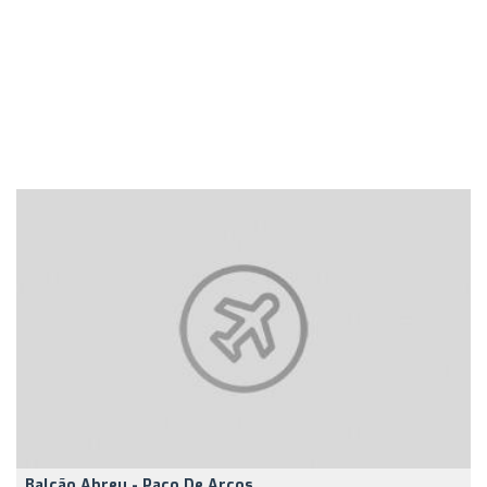
Balcão Abreu - Paço De Arcos