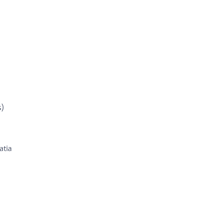
s)
atia