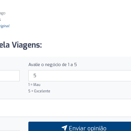
 ago
s
riginal
ela Viagens:
Avalie o negócio de 1 a 5
1 = Mau
5 = Excelente
Enviar opinião