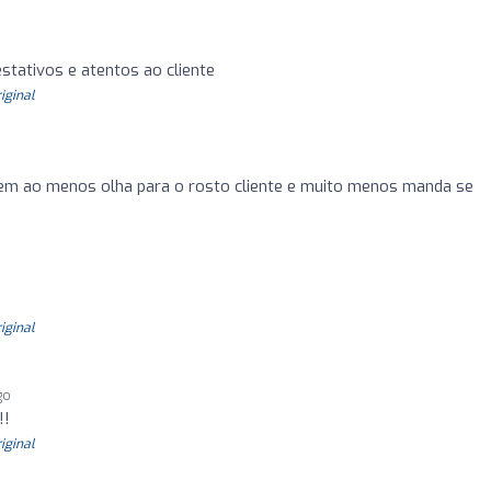
stativos e atentos ao cliente
riginal
m ao menos olha para o rosto cliente e muito menos manda se
riginal
go
!!
riginal