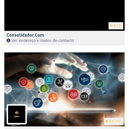
4
(10)
Consolidador.com
Ver endereço e dados de contacto
4.3
(195)