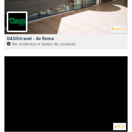
4.4
(9)
OASIStravel - Av Roma
Ver endereço e dados de contacto
5
(1)