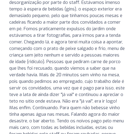
desorganização por parte do staff. Estávamos imenso
tempo à espera de bebidas (gins), o espaço exterior era
demasiado pequeno, pelo que tínhamos poucas mesas e
cadeiras ficando a maior parte dos convidados a comer
em pé. Fomos praticamente expulsos do jardim onde
estávamos a tirar fotografias, para irmos para a tenda
comer. Chegando lá, e agora terei muita coisa a apontar,
começando com o prato de peixe salgado e frio, menu de
criança sem jeito nenhum e servido a pessoas maiores
de idade (ridículo). Pessoas que pediram carne de porco
que lhes foi recusado, quando viemos a saber que na
verdade havia. Mais de 20 minutos sem vinho na mesa,
pois quando pedimos ao empregado, cujo trabalho dele é
servir os convidados, uma vez que é pago para isso, este
teve a lata de ainda dizer "já vai" e continuou a apreciar o
teto no sítio onde estava. Não era "já vai", era ir logo!
Mas enfim. Continuando. Para quem não bebesse vinho
tinha apenas água nas mesas. Falando agora do maior
desastre, o bar aberto. Tendo os noivos pago pelo menu
mais caro, com todas as bebidas incluídas, estas ou
foram bebidas pelo staff ou foram roubadas, porque