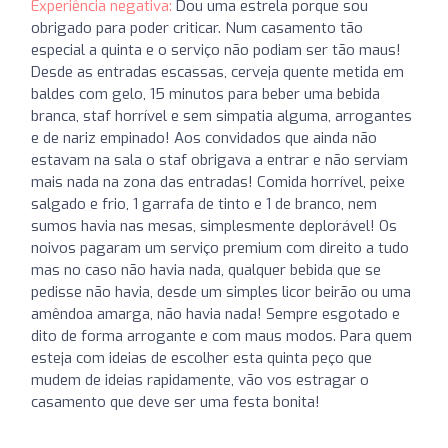
Experiência negativa:
Dou uma estrela porque sou
obrigado para poder criticar. Num casamento tão
especial a quinta e o serviço não podiam ser tão maus!
Desde as entradas escassas, cerveja quente metida em
baldes com gelo, 15 minutos para beber uma bebida
branca, staf horrível e sem simpatia alguma, arrogantes
e de nariz empinado! Aos convidados que ainda não
estavam na sala o staf obrigava a entrar e não serviam
mais nada na zona das entradas! Comida horrível, peixe
salgado e frio, 1 garrafa de tinto e 1 de branco, nem
sumos havia nas mesas, simplesmente deplorável! Os
noivos pagaram um serviço premium com direito a tudo
mas no caso não havia nada, qualquer bebida que se
pedisse não havia, desde um simples licor beirão ou uma
amêndoa amarga, não havia nada! Sempre esgotado e
dito de forma arrogante e com maus modos. Para quem
esteja com ideias de escolher esta quinta peço que
mudem de ideias rapidamente, vão vos estragar o
casamento que deve ser uma festa bonita!