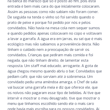
na banca do marisco que só é posto ao fim, pois esta
entrada é bem mais cara do que inicialmente colocaram.
Assim as pessoas como não sabiam não foram comer.
De seguida na tenda o vinho só foi servido quando o
prato de peixe e porque foi pedido por nós e pelos
convidados. Não havia na mesa cola nem sequer sumos
e quando pedidos apenas colocavam no copo e voltavam
a levar a garrafa. A água era em jarras, eu sei que é mais
ecológico mas não sabíamos a proveniência desta. Não
tinham o cuidado nem a preocupação de servir os
convidados. Crianças que pediram mais comida e foi
negada, que não tinham direito, de lamentar esta
resposta. Um staff mal educado, arrogante. A gota de
água chegou mesmo quando abriu o bar. Convidados que
pediam café, que não serviam até á sobremesa. Um
convidado pediu uma amêndoa amarga, o Chef de sala
vai buscar uma garrafa meia e diz que oferece ele, que
os noivos não pagaram esse tipo de bebidas. Aí tive que
intervir e mostrar o meu desagrado, tive que mostrar o
menu que tínhamos escolhido sendo ele o mais caro
onde havia mais escolha para os nossos convidados. Aí