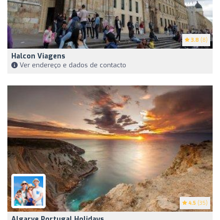
3.8
(8)
Halcon Viagens
Ver endereço e dados de contacto
4.5
(35)
Algarve Portugal Holidays