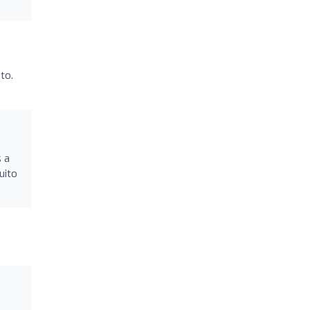
to.
s a
uito