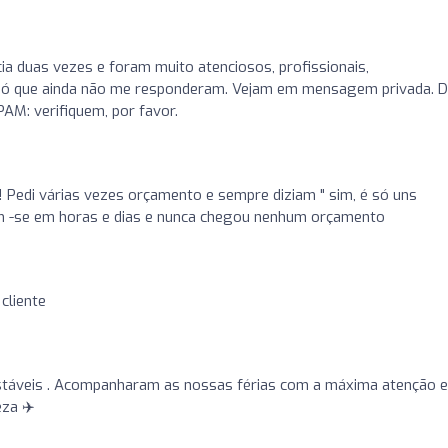
cia duas vezes e foram muito atenciosos, profissionais,
, só que ainda não me responderam. Vejam em mensagem privada. 
AM: verifiquem, por favor.
 Pedi várias vezes orçamento e sempre diziam " sim, é só uns
ram -se em horas e dias e nunca chegou nenhum orçamento
cliente
stáveis . Acompanharam as nossas férias com a máxima atenção e
za ✈️