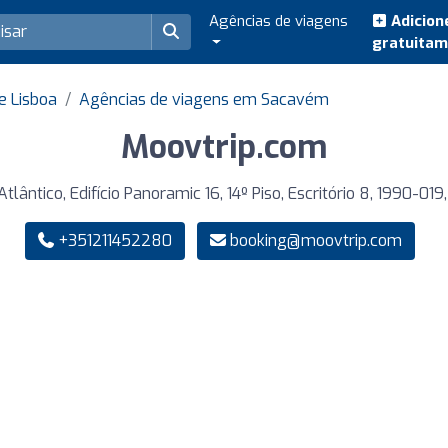
Agências de viagens
Adicion
gratuita
e Lisboa
Agências de viagens em Sacavém
Moovtrip.com
Atlântico, Edifício Panoramic 16, 14º Piso, Escritório 8, 1990-0
+351211452280
booking@moovtrip.com