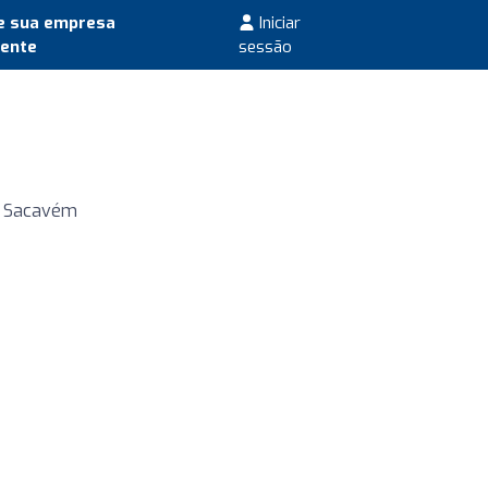
e sua empresa
Iniciar
mente
sessão
19, Sacavém