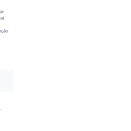
ar
eal
nção
.