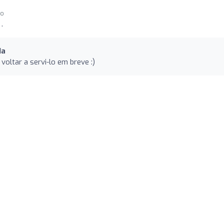
go
.
da
oltar a servi-lo em breve :)