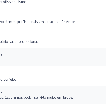
 profissionalismo
celentes profissionais um abraço ao Sr Antonio
tónio super profissional
da
do perfeito!
da
os. Esperamos poder servi-lo muito em breve..