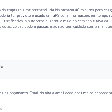
o da empresa e me arrependi. Na ida atrasou 40 minutos para cheg
), poderia ter previsto e usado um GPS com informações em tempo r
s! Justificativa: o autocarro quebrou a meio do caminho e teve de
 que estas coisas podem passar, mas não tem cuidado com a manute
da
s de orçamento. Email do site e email dado por uma colaboradora
go