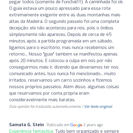
pegar todos (somente de Funchal!!!). A caminhada foi ok.
O guia estava um pouco apressado para essa rota
extremamente exigente entre as duas montanhas mais
altas da Madeira. O segundo passeio foi uma completa
decepção: ele não aconteceu para nós, pois o ônibus
simplesmente não apareceu. Depois de cerca de 45
minutos após a partida programada em um sábado,
ligamos para o escritório, mas nunca recebemos um
retorno... Nosso "guia" também se manifestou apenas
após 20 minutos. E colocou a culpa em nós por não
conseguirmos mais ir, dizendo que deveríamos ter nos
comunicado antes. Isso nunca foi mencionado... muito
irritados, reservamos um carro sozinhos e fizemos
nossos próprios passeios. Além disso, algumas coisas
que reservamos por conta própria eram
consideravelmente mais baratas.
Esta opinião foi traduzida automaticamente. |
Ver texto original
Samata G. Stein
Publicado em
2 years ago
Experiência fantástica:
Tudo bem organizado e sempre