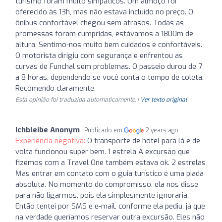
turismo foram muito simpáticos. Um almoço foi
oferecido às 13h, mas não estava incluído no preço. O
ônibus confortável chegou sem atrasos. Todas as
promessas foram cumpridas, estávamos a 1800m de
altura. Sentimo-nos muito bem cuidados e confortáveis.
O motorista dirigiu com segurança e enfrentou as
curvas de Funchal sem problemas. O passeio durou de 7
a 8 horas, dependendo se você conta o tempo de coleta.
Recomendo claramente.
Esta opinião foi traduzida automaticamente. |
Ver texto original
Ichbleibe Anonym
Publicado em
2 years ago
Experiência negativa:
O transporte de hotel para lá e de
volta funcionou super bem. 1 estrela A excursão que
fizemos com a Travel One também estava ok. 2 estrelas
Mas entrar em contato com o guia turístico é uma piada
absoluta. No momento do compromisso, ela nos disse
para não ligarmos, pois ela simplesmente ignoraria.
Então tentei por SMS e e-mail, conforme ela pediu, já que
na verdade queríamos reservar outra excursão. Eles não