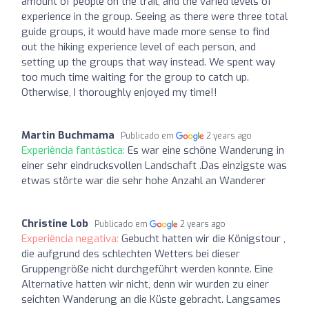
amount of people on the trail, and the varied levels of
experience in the group. Seeing as there were three total
guide groups, it would have made more sense to find
out the hiking experience level of each person, and
setting up the groups that way instead. We spent way
too much time waiting for the group to catch up.
Otherwise, I thoroughly enjoyed my time!!
Martin Buchmama
Publicado em
2 years ago
Experiência fantástica:
Es war eine schöne Wanderung in
einer sehr eindrucksvollen Landschaft .Das einzigste was
etwas störte war die sehr hohe Anzahl an Wanderer
Christine Lob
Publicado em
2 years ago
Experiência negativa:
Gebucht hatten wir die Königstour ,
die aufgrund des schlechten Wetters bei dieser
Gruppengröße nicht durchgeführt werden konnte. Eine
Alternative hatten wir nicht, denn wir wurden zu einer
seichten Wanderung an die Küste gebracht. Langsames