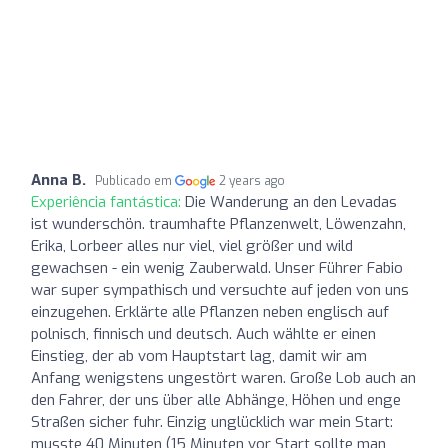
Anna B.
Publicado em
2 years ago
Experiência fantástica:
Die Wanderung an den Levadas
ist wunderschön. traumhafte Pflanzenwelt, Löwenzahn,
Erika, Lorbeer alles nur viel, viel größer und wild
gewachsen - ein wenig Zauberwald. Unser Führer Fabio
war super sympathisch und versuchte auf jeden von uns
einzugehen. Erklärte alle Pflanzen neben englisch auf
polnisch, finnisch und deutsch. Auch wählte er einen
Einstieg, der ab vom Hauptstart lag, damit wir am
Anfang wenigstens ungestört waren. Große Lob auch an
den Fahrer, der uns über alle Abhänge, Höhen und enge
Straßen sicher fuhr. Einzig unglücklich war mein Start:
musste 40 Minuten (15 Minuten vor Start sollte man