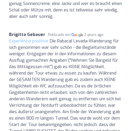
genug Sonnencreme, eine Jacke und wer es braucht einen
Schal oder Mütze mit, denn es ist teilweise sehr windig,
aber auch sehr sonnig.
Brigitta Gebauer
Publicado em
2 years ago
Experiência positiva:
Die Rabacal Levada-Wanderung für
sich genommen war sehr schön - die Begleitumstände
weniger. Entgegen der in den Informationen zu diesem
Ausflug gemachten Angaben ("Nehmen Sie Bargeld für
das Mittagessen mit") gab es KEINE Möglichkeit,
während der Tour etwas zu essen zu kaufen. Während
der GESAMTEN Wanderung gab es zudem auch KEINE
Möglichkeit ein WC aufzusuchen. Da es die örtlichen
Gegebenheiten nicht erlauben, sich von den zahlreichen
anderen Wanderern weit genug zu entfernen um sich bei
Verrichtung der Notdurft unbeobachtet zu fühlen, war
dies äußerst unangenehm. Am Ende der Wanderung gab
es einen 800 m langen Tunnel. Das wurde wohl vor dem
Start der Tour bekanntgegeben, nicht jedoch, dass der
Tunnel UNBELEUCHTET, der Boden uneben und teilweise