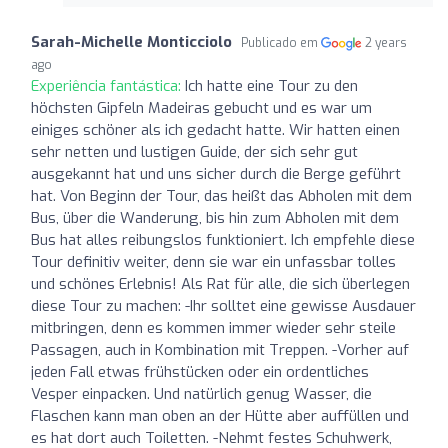
Sarah-Michelle Monticciolo
Publicado em
2 years
ago
Experiência fantástica:
Ich hatte eine Tour zu den
höchsten Gipfeln Madeiras gebucht und es war um
einiges schöner als ich gedacht hatte. Wir hatten einen
sehr netten und lustigen Guide, der sich sehr gut
ausgekannt hat und uns sicher durch die Berge geführt
hat. Von Beginn der Tour, das heißt das Abholen mit dem
Bus, über die Wanderung, bis hin zum Abholen mit dem
Bus hat alles reibungslos funktioniert. Ich empfehle diese
Tour definitiv weiter, denn sie war ein unfassbar tolles
und schönes Erlebnis! Als Rat für alle, die sich überlegen
diese Tour zu machen: -Ihr solltet eine gewisse Ausdauer
mitbringen, denn es kommen immer wieder sehr steile
Passagen, auch in Kombination mit Treppen. -Vorher auf
jeden Fall etwas frühstücken oder ein ordentliches
Vesper einpacken. Und natürlich genug Wasser, die
Flaschen kann man oben an der Hütte aber auffüllen und
es hat dort auch Toiletten. -Nehmt festes Schuhwerk,