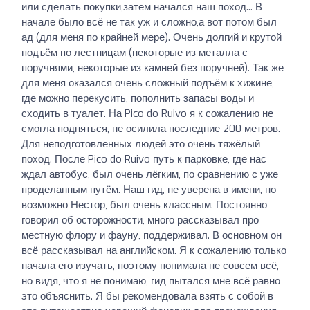
или сделать покупки,затем начался наш поход... В
начале было всё не так уж и сложно,а вот потом был
ад (для меня по крайней мере). Очень долгий и крутой
подъём по лестницам (некоторые из металла с
поручнями, некоторые из камней без поручней). Так же
для меня оказался очень сложный подъём к хижине,
где можно перекусить, пополнить запасы воды и
сходить в туалет. На Pico do Ruivo я к сожалению не
смогла подняться, не осилила последние 200 метров.
Для неподготовленных людей это очень тяжёлый
поход. После Pico do Ruivo путь к парковке, где нас
ждал автобус, был очень лёгким, по сравнению с уже
проделанным путём. Наш гид, не уверена в имени, но
возможно Нестор, был очень классным. Постоянно
говорил об осторожности, много рассказывал про
местную флору и фауну, поддерживал. В основном он
всё рассказывал на английском. Я к сожалению только
начала его изучать, поэтому понимала не совсем всё,
но видя, что я не понимаю, гид пытался мне всё равно
это объяснить. Я бы рекомендовала взять с собой в