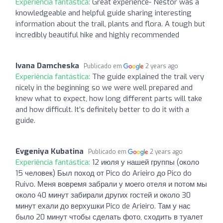
Experiência fantástica:
Great experience- Nestor was a
knowledgeable and helpful guide sharing interesting
information about the trail, plants and flora. A tough but
incredibly beautiful hike and highly recommended
Ivana Damcheska
Publicado em
2 years ago
Experiência fantástica:
The guide explained the trail very
nicely in the beginning so we were well prepared and
knew what to expect, how long different parts will take
and how difficult. It’s definitely better to do it with a
guide.
Evgeniya Kubatina
Publicado em
2 years ago
Experiência fantástica:
12 июля у нашей группы (около
15 человек) Был поход от Pico do Arieiro до Pico do
Ruivo. Меня вовремя забрали у моего отеля и потом мы
около 40 минут забирали других гостей и около 30
минут ехали до верхушки Pico de Arieiro. Там у нас
было 20 минут чтобы сделать фото, сходить в туалет