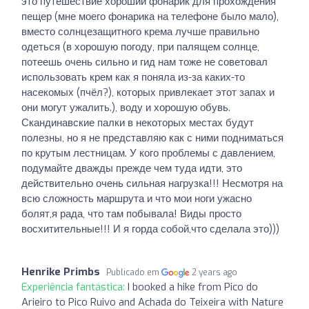
это путешествие хороший фонарик для прохождения
пещер (мне моего фонарика на телефоне было мало),
вместо солнцезащитного крема лучше правильно
одеться (в хорошую погоду, при палящем солнце,
потеешь очень сильно и гид нам тоже не советовал
использовать крем как я поняла из-за каких-то
насекомых (пчёл?), которых привлекает этот запах и
они могут ужалить.), воду и хорошую обувь.
Скандинавские палки в некоторых местах будут
полезны, но я не представляю как с ними подниматься
по крутым лестницам. У кого проблемы с давлением,
подумайте дважды прежде чем туда идти, это
действительно очень сильная нагрузка!!! Несмотря на
всю сложность маршрута и что мои ноги ужасно
болят,я рада, что там побывала! Виды просто
восхитительные!!! И я горда собой,что сделала это)))
Henrike Primbs
Publicado em
2 years ago
Experiência fantástica:
I booked a hike from Pico do
Arieiro to Pico Ruivo and Achada do Teixeira with Nature