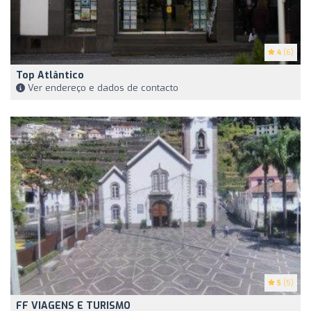
4
(6)
Top Atlântico
Ver endereço e dados de contacto
5
(5)
FF VIAGENS E TURISMO