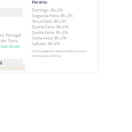
Horário:
Domingo: 8h-21h
Segunda-Feira: 8h-21h
Terça-Feira: 8h-21h
Quarta-Feira: 8h-21h
Quinta-Feira: 8h-21h
a, Portugal,
Sexta-Feira: 8h-21h
Lido Tours
Sábado: 8h-21h
inuar lendo
O horário pode estar desatualizado. Contacte a
empresa para confirmar.
il
4.7
(200 opiniões)