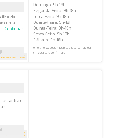
Domingo: 9h-18h
Segunda-Feira: 9h-18h
Terça-Feira: 9h-18h
 ilha da
Quarta-Feira: 9h-18h
 Com uma
Quinta-Feira: 9h-18h
...
Continuar
Sexta-Feira: 9h-18h
Sábado: 9h-18h
O horário pode estar desatualizado. Contacte a
il
empresa para confirmar.
4.6
(55 opiniões)
ao ar livre.
za e
il
4.3
(45 opiniões)