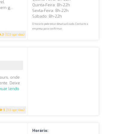
el.
Quinta-Feira: 8h-22h
em g...
Sexta-Feira: 8h-22h
Sábado: 8h-22h
O horário pode estar desatualizado. Contacte a
empresa para confirmar.
4.3
(103 opiniões)
ours, onde
ente. Deixe
nuar lendo
5
(53 opiniões)
Horário: