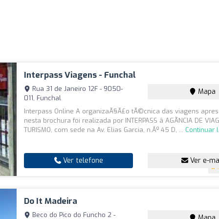
Interpass Viagens - Funchal
Rua 31 de Janeiro 12F - 9050-
Mapa
011, Funchal
Interpass Online A organizaÃ§Ã£o tÃ©cnica das viagens apre
nesta brochura foi realizada por INTERPASS â AGÃNCIA DE VIA
TURISMO, com sede na Av. Elias Garcia, n.Âº 45 D, ...
Continuar 
Ver telefone
Ver e-ma
Do It Madeira
Beco do Pico do Funcho 2 -
Mapa