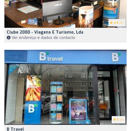
4.8
(6)
Clube 2000 - Viagens E Turismo, Lda
Ver endereço e dados de contacto
5
(4)
B Travel