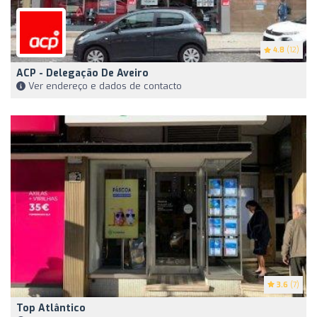
4.8
(12)
ACP - Delegação De Aveiro
Ver endereço e dados de contacto
3.6
(7)
Top Atlântico