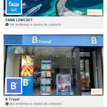
4.8
(28)
FAMA LOWCOST
Ver endereço e dados de contacto
5
(5)
B Travel
Ver endereço e dados de contacto